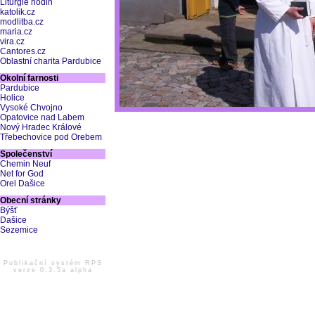
Liturgie hodin
katolik.cz
modlitba.cz
maria.cz
vira.cz
Cantores.cz
Oblastní charita Pardubice
Okolní farnosti
Pardubice
Holice
Vysoké Chvojno
Opatovice nad Labem
Nový Hradec Králové
Třebechovice pod Orebem
Společenství
Chemin Neuf
Net for God
Orel Dašice
Obecní stránky
Býšť
Dašice
Sezemice
Publikační systém RPS
verze 0.3.5a alpha