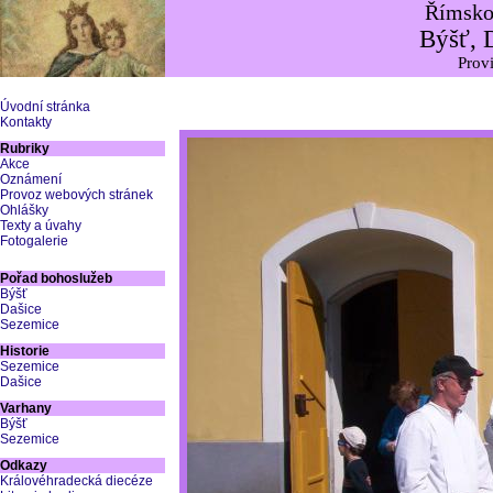
Římskok
Býšť, 
Provi
Úvodní stránka
Kontakty
Rubriky
Akce
Oznámení
Provoz webových stránek
Ohlášky
Texty a úvahy
Fotogalerie
Pořad bohoslužeb
Býšť
Dašice
Sezemice
Historie
Sezemice
Dašice
Varhany
Býšť
Sezemice
Odkazy
Královéhradecká diecéze