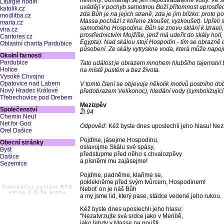
nevinný: domáhají se jen nepostradatelné vody. Ve sku
Liturgie hodin
uvádějí v pochyb samotnou Boží přítomnost uprostřed li
katolik.cz
zda Bůh je na jejich straně, zda je jim blízko: proto
modlitba.cz
Massa pochází z kořene zkoušet, vyzkoušet). Upřeli s
maria.cz
samotného Hospodina. Bůh se znovu sklání k Izraeli, 
vira.cz
prostřednictvím Mojžíše, jenž má udeřit do skály holí,
Cantores.cz
Egypta). Nad skálou stojí Hospodin - tím se obrazně
Oblastní charita Pardubice
působení. Ze skály vytryskne voda, která může napojit 
Okolní farnosti
Pardubice
Tato událost je obrazem mnohem hlubšího tajemství Bož
Holice
na místě pustém a bez života.
Vysoké Chvojno
Opatovice nad Labem
V tomto čtení se objevuje několik motivů postního do
Nový Hradec Králové
předobrazem Velikonoc), hledání vody (symbolizující 
Třebechovice pod Orebem
Mezizpěv
Společenství
Žl 94
Chemin Neuf
Net for God
Odpověď:
Kéž byste dnes uposlechli jeho hlasu! Neza
Orel Dašice
Pojďme, jásejme Hospodinu,
Obecní stránky
oslavujme Skálu své spásy,
Býšť
předstupme před něho s chvalozpěvy
Dašice
a písněmi mu zajásejme!
Sezemice
Pojďme, padněme, klaňme se,
poklekněme před svým tvůrcem, Hospodinem!
Publikační systém RPS
Neboť on je náš Bůh
verze 0.3.5a alpha
a my jsme lid, který pase, stádce vedené jeho rukou.
Kéž byste dnes uposlechli jeho hlasu:
"Nezatvrzujte svá srdce jako v Meribě,
jako tehdy v Masse na poušti,