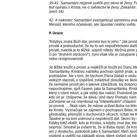
39-41. Samaritáni nejprve uvěřili pro slovo té ženy. P
teď opírala o Krista, ne o svědectví té ženy. Získáním
(verš 34).
42. A nakonec Samaritáni evangelizují samotnou evang
Mesiáš, kterého očekávali, ale Spasitel celého světa.
K úvaze
"Kdybys znala Boží dar, prosila bys ty jeho." Jak pro
prosté a jednoduché, že by to ani nepotřebovalo další
prosté, natolik je to těžké: aspoň někdy. Možná jsme 
či po "druhém obrácení"), nyní však vše je zasypané 
nebo rezignovaností.
Je těžké toužit a prosit, a nejtěžší je toužit po Daru,
Samaritánky. Kristovu nabídku pochopí úplně jinak, a
podobáme. Ne v tom, že bychom Pána žádali o vodu: 
velkých starostí, o úspěšné zvládnutí zkoušky ve škol
že nemáme prosit jen o takové záležitosti, ba dokonce
nepochopíme, spíš časem: jako ta Samaritánka. Kristu
který s námi mluví, a jak velký dar nabízí. Podobně 
kdo on je: chápeme, že dává i jiné dary. Pomalu nám sv
Začínáme se na orientovat na "intelektuální" chápání 
jsi prorok … říkali nám, že máme uctívat Boha na tét
ke Kristu. Vyznačuje se zájmem o pochopení Bible, lit
přednášky, přemýšlí o duchovních věcech. Vztah ke Kri
Špatné je na tom ustrnout a nepokročit dál. Skoro by 
Kdyby totiž věděl, kdo je Kristus, a kdyby znal dar, kter
neprosí. Smutné je ovšem to, že si třeba myslí, že Kr
jen z doslechu, podobně jako ti Samaritáni, kteří zpoč
osobně a uvěřili na základě slova, které slyšeli od n