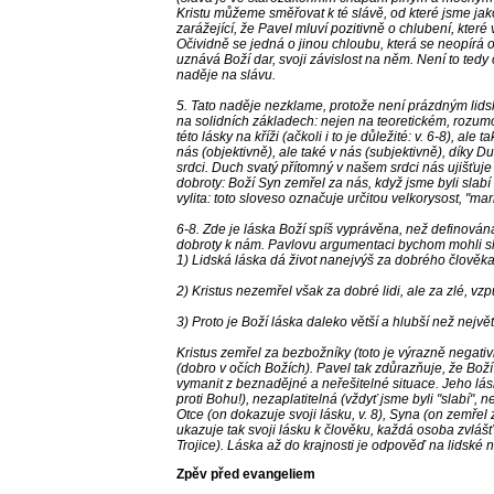
Kristu můžeme směřovat k té slávě, od které jsme jako
zarážející, že Pavel mluví pozitivně o chlubení, které
Očividně se jedná o jinou chloubu, která se neopírá o
uznává Boží dar, svoji závislost na něm. Není to ted
naděje na slávu.
5. Tato naděje nezklame, protože není prázdným lid
na solidních základech: nejen na teoretickém, rozum
této lásky na kříži (ačkoli i to je důležité: v. 6-8), al
nás (objektivně), ale také v nás (subjektivně), díky D
srdci. Duch svatý přítomný v našem srdci nás ujišťuje 
dobroty: Boží Syn zemřel za nás, když jsme byli slabí
vylita: toto sloveso označuje určitou velkorysost, "ma
6-8. Zde je láska Boží spíš vyprávěna, než definová
dobroty k nám. Pavlovu argumentaci bychom mohli sh
1) Lidská láska dá život nanejvýš za dobrého člověk
2) Kristus nezemřel však za dobré lidi, ale za zlé, vzp
3) Proto je Boží láska daleko větší a hlubší než největ
Kristus zemřel za bezbožníky (toto je výrazně negativn
(dobro v očích Božích). Pavel tak zdůrazňuje, že Bož
vymanit z beznadějné a neřešitelné situace. Jeho lá
proti Bohu!), nezaplatitelná (vždyť jsme byli "slabí", 
Otce (on dokazuje svoji lásku, v. 8), Syna (on zemřel za 
ukazuje tak svoji lásku k člověku, každá osoba zvlášť
Trojice). Láska až do krajnosti je odpověď na lidské n
Zpěv před evangeliem