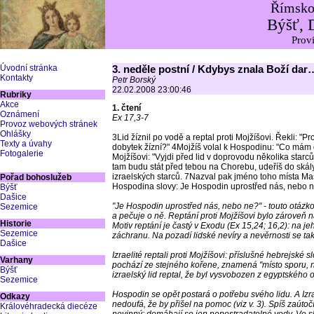
Římskok
Býšť, 
Provi
Úvodní stránka
3. neděle postní / Kdybys znala Boží dar
Kontakty
Petr Borský
22.02.2008 23:00:46
Rubriky
Akce
1. čtení
Oznámení
Ex 17,3-7
Provoz webových stránek
Ohlášky
3Lid žíznil po vodě a reptal proti Mojžíšovi. Řekli: "
Texty a úvahy
dobytek žízní?" 4Mojžíš volal k Hospodinu: "Co mám d
Fotogalerie
Mojžíšovi: "Vyjdi před lid v doprovodu několika starců z
tam budu stát před tebou na Chorebu, udeříš do skály,
izraelských starců. 7Nazval pak jméno toho místa Mas
Pořad bohoslužeb
Hospodina slovy: Je Hospodin uprostřed nás, nebo 
Býšť
Dašice
"Je Hospodin uprostřed nás, nebo ne?" - touto otázko
Sezemice
a pečuje o ně. Reptání proti Mojžíšovi bylo zároveň n
Historie
Motiv reptání je častý v Exodu (Ex 15,24; 16,2): na j
Sezemice
záchranu. Na pozadí lidské nevíry a nevěrnosti se ta
Dašice
Izraelité reptali proti Mojžíšovi: příslušné hebrejské 
Varhany
pochází ze stejného kořene, znamená "místo sporu, 
Býšť
izraelský lid reptal, že byl vysvobozen z egyptského 
Sezemice
Hospodin se opět postará o potřebu svého lidu. A Izr
Odkazy
nedoufá, že by přišel na pomoc (viz v. 3). Spíš zaútoč
Královéhradecká diecéze