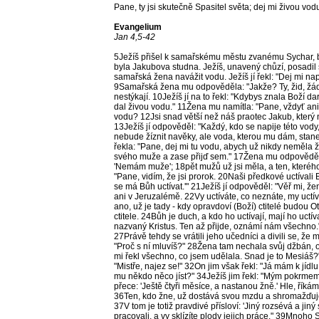
Pane, ty jsi skutečně Spasitel světa; dej mi živou vod
Evangelium
Jan 4,5-42
5Ježíš přišel k samařskému městu zvanému Sychar, b
byla Jakubova studna. Ježíš, unavený chůzí, posadil se
samařská žena navážit vodu. Ježíš jí řekl: "Dej mi napí
9Samařská žena mu odpověděla: "Jakže? Ty, žid, žádá
nestýkají. 10Ježíš jí na to řekl: "Kdybys znala Boží dar 
dal živou vodu." 11Žena mu namítla: "Pane, vždyť ani
vodu? 12Jsi snad větší než náš praotec Jakub, který n
13Ježíš jí odpověděl: "Každý, kdo se napije této vod
nebude žíznit navěky, ale voda, kterou mu dám, sta
řekla: "Pane, dej mi tu vodu, abych už nikdy neměla ží
svého muže a zase přijď sem." 17Žena mu odpověděla:
'Nemám muže'; 18pět mužů už jsi měla, a ten, kterého
"Pane, vidím, že jsi prorok. 20Naši předkové uctívali 
se má Bůh uctívat.'" 21Ježíš jí odpověděl: "Věř mi, ž
ani v Jeruzalémě. 22Vy uctíváte, co neznáte, my uctí
ano, už je tady - kdy opravdoví (Boží) ctitelé budou 
ctitele. 24Bůh je duch, a kdo ho uctívají, mají ho uctí
nazvaný Kristus. Ten až přijde, oznámí nám všechno." 2
27Právě tehdy se vrátili jeho učedníci a divili se, že
"Proč s ní mluvíš?" 28Žena tam nechala svůj džbán, o
mi řekl všechno, co jsem udělala. Snad je to Mesiáš?"
"Mistře, najez se!" 32On jim však řekl: "Já mám k jídl
mu někdo něco jíst?" 34Ježíš jim řekl: "Mým pokrmem j
přece: 'Ještě čtyři měsíce, a nastanou žně.' Hle, říká
36Ten, kdo žne, už dostává svou mzdu a shromažďuje 
37V tom je totiž pravdivé přísloví: 'Jiný rozsévá a jiný
pracovali, a vy sklízíte plody jejich práce." 39Mnoho 