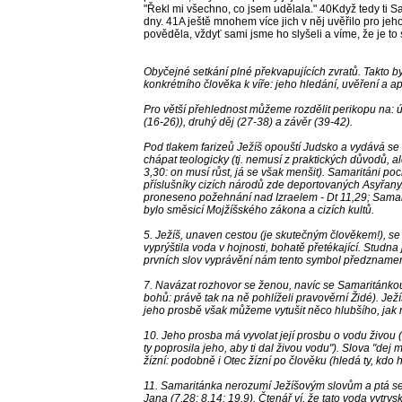
"Řekl mi všechno, co jsem udělala." 40Když tedy ti Sam
dny. 41A ještě mnohem více jich v něj uvěřilo pro jeh
pověděla, vždyť sami jsme ho slyšeli a víme, že je to 
Obyčejné setkání plné překvapujících zvratů. Takto b
konkrétního člověka k víře: jeho hledání, uvěření a apo
Pro větší přehlednost můžeme rozdělit perikopu na: úv
(16-26)), druhý děj (27-38) a závěr (39-42).
Pod tlakem farizeů Ježíš opouští Judsko a vydává se
chápat teologicky (tj. nemusí z praktických důvodů, al
3,30: on musí růst, já se však menšit). Samaritáni poch
příslušníky cizích národů zde deportovaných Asyřany
proneseno požehnání nad Izraelem - Dt 11,29; Samari
bylo směsicí Mojžíšského zákona a cizích kultů.
5. Ježíš, unaven cestou (je skutečným člověkem!), se
vyprýštila voda v hojnosti, bohatě přetékající. Stud
prvních slov vyprávění nám tento symbol předznam
7. Navázat rozhovor se ženou, navíc se Samaritánkou,
bohů: právě tak na ně pohlíželi pravověrní Židé). Ježí
jeho prosbě však můžeme vytušit něco hlubšího, jak 
10. Jeho prosba má vyvolat její prosbu o vodu živou ("
ty poprosila jeho, aby ti dal živou vodu"). Slova "dej mi
žízní: podobně i Otec žízní po člověku (hledá ty, kdo h
11. Samaritánka nerozumí Ježíšovým slovům a ptá se
Jana (7,28; 8,14; 19,9). Čtenář ví, že tato voda vytr