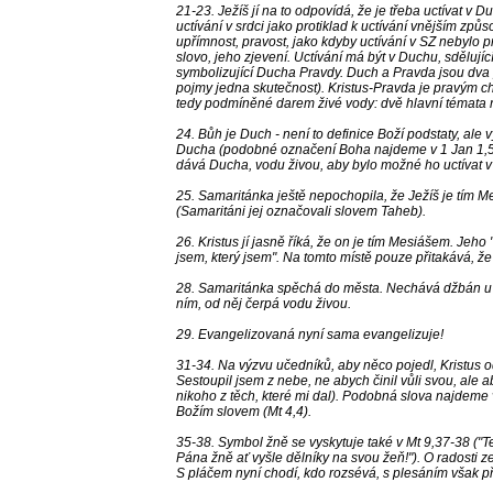
21-23. Ježíš jí na to odpovídá, že je třeba uctívat v
uctívání v srdci jako protiklad k uctívání vnějším 
upřímnost, pravost, jako kdyby uctívání v SZ neby
slovo, jeho zjevení. Uctívání má být v Duchu, sděluj
symbolizující Ducha Pravdy. Duch a Pravda jsou dva p
pojmy jedna skutečnost). Kristus-Pravda je pravým 
tedy podmíněné darem živé vody: dvě hlavní témata ro
24. Bůh je Duch - není to definice Boží podstaty, al
Ducha (podobné označení Boha najdeme v 1 Jan 1,5; 4,
dává Ducha, vodu živou, aby bylo možné ho uctívat 
25. Samaritánka ještě nepochopila, že Ježíš je tím M
(Samaritáni jej označovali slovem Taheb).
26. Kristus jí jasně říká, že on je tím Mesiášem. Je
jsem, který jsem". Na tomto místě pouze přitakává, ž
28. Samaritánka spěchá do města. Nechává džbán u J
ním, od něj čerpá vodu živou.
29. Evangelizovaná nyní sama evangelizuje!
31-34. Na výzvu učedníků, aby něco pojedl, Kristus o
Sestoupil jsem z nebe, ne abych činil vůli svou, ale aby
nikoho z těch, které mi dal). Podobná slova najdeme 
Božím slovem (Mt 4,4).
35-38. Symbol žně se vyskytuje také v Mt 9,37-38 ("T
Pána žně ať vyšle dělníky na svou žeň!"). O radosti ze
S pláčem nyní chodí, kdo rozsévá, s plesáním však při