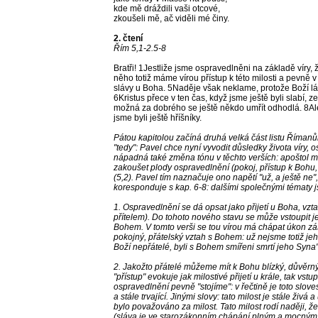
kde mě dráždili vaši otcové,
zkoušeli mě, ač viděli mé činy.
2. čtení
Řím 5,1-2.5-8
Bratři! 1Jestliže jsme ospravedlněni na základě víry
něho totiž máme vírou přístup k této milosti a pevně
slávy u Boha. 5Naděje však neklame, protože Boží lá
6Kristus přece v ten čas, když jsme ještě byli slabí, 
možná za dobrého se ještě někdo umřít odhodlá. 8Ale
jsme byli ještě hříšníky.
Pátou kapitolou začíná druhá velká část listu Římanů
"tedy": Pavel chce nyní vyvodit důsledky života víry,
nápadná také změna tónu v těchto verších: apoštol mlu
zakoušet plody ospravedlnění (pokoj, přístup k Bohu, 
(5,2). Pavel tím naznačuje ono napětí "už, a ještě ne"
koresponduje s kap. 6-8: dalšími společnými tématy js
1. Ospravedlnění se dá opsat jako přijetí u Boha, vz
přítelem). Do tohoto nového stavu se může vstoupit jed
Bohem. V tomto verši se tou vírou má chápat úkon zá
pokojný, přátelský vztah s Bohem: už nejsme totiž jeho 
Boží nepřátelé, byli s Bohem smířeni smrtí jeho Syna"
2. Jakožto přátelé můžeme mít k Bohu blízký, důvěrný
"přístup" evokuje jak milostivé přijetí u krále, tak vst
ospravedlnění pevně "stojíme": v řečtině je toto slov
a stále trvající. Jinými slovy: tato milost je stále živá 
bylo považováno za milost. Tato milost rodí naději, 
(sláva je ve starozákonním chápání plným a mocným pr