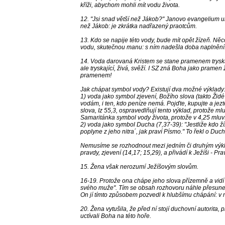
kříži, abychom mohli mít vodu života.
12. "Jsi snad větší než Jákob?" Janovo evangelium uka
než Jákob: je zkrátka nadřazený praotcům.
13. Kdo se napije této vody, bude mít opět žízeň. Ně
vodu, skutečnou manu: s ním nadešla doba naplnění
14. Voda darovaná Kristem se stane pramenem tryskají
ale tryskající, živá, svěží. I SZ zná Boha jako pramen
pramenem!
Jak chápat symbol vody? Existují dva možné výklady
1) voda jako symbol zjevení, Božího slova (takto Židé vy
vodám, i ten, kdo peníze nemá. Pojďte, kupujte a jez
slova, Iz 55,3, ospravedlňují tento výklad, protože m
Samaritánka symbol vody života, protože v 4,25 mluv
2) voda jako symbol Ducha (7,37-39): "Jestliže kdo ží
poplyne z jeho nitra´, jak praví Písmo." To řekl o Duchu, 
Nemusíme se rozhodnout mezi jedním či druhým výkla
pravdy, zjevení (14,17; 15,29), a přivádí k Ježíši - Pra
15. Žena však nerozumí Ježíšovým slovům.
16-19. Protože ona chápe jeho slova přízemně a vidí
svého muže". Tím se obsah rozhovoru náhle přesune n
On jí tímto způsobem pozvedl k hlubšímu chápání: v n
20. Žena vytušila, že před ní stojí duchovní autorita
uctívali Boha na této hoře.