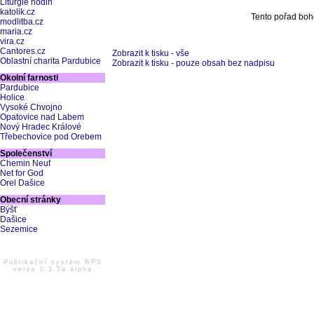
Liturgie hodin
katolik.cz
Tento pořad boh
modlitba.cz
maria.cz
vira.cz
Cantores.cz
Zobrazit k tisku - vše
Oblastní charita Pardubice
Zobrazit k tisku - pouze obsah bez nadpisu
Okolní farnosti
Pardubice
Holice
Vysoké Chvojno
Opatovice nad Labem
Nový Hradec Králové
Třebechovice pod Orebem
Společenství
Chemin Neuf
Net for God
Orel Dašice
Obecní stránky
Býšť
Dašice
Sezemice
Publikační systém RPS
verze 0.3.5a alpha