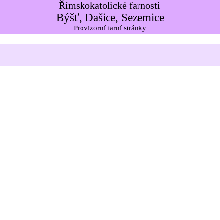
Římskokatolické farnosti
Býšť, Dašice, Sezemice
Provizorní farní stránky