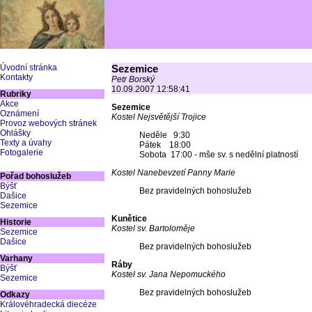
Úvodní stránka
Sezemice
Kontakty
Petr Borský
10.09.2007 12:58:41
Rubriky
Akce
Sezemice
Oznámení
Kostel Nejsvětější Trojice
Provoz webových stránek
Ohlášky
Neděle 9:30
Texty a úvahy
Pátek 18:00
Fotogalerie
Sobota 17:00 - mše sv. s nedělní platností
Kostel Nanebevzetí Panny Marie
Pořad bohoslužeb
Býšť
Bez pravidelných bohoslužeb
Dašice
Sezemice
Kunětice
Historie
Kostel sv. Bartoloměje
Sezemice
Dašice
Bez pravidelných bohoslužeb
Varhany
Ráby
Býšť
Kostel sv. Jana Nepomuckého
Sezemice
Bez pravidelných bohoslužeb
Odkazy
Královéhradecká diecéze