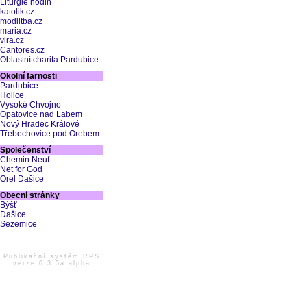
Liturgie hodin
katolik.cz
modlitba.cz
maria.cz
vira.cz
Cantores.cz
Oblastní charita Pardubice
Okolní farnosti
Pardubice
Holice
Vysoké Chvojno
Opatovice nad Labem
Nový Hradec Králové
Třebechovice pod Orebem
Společenství
Chemin Neuf
Net for God
Orel Dašice
Obecní stránky
Býšť
Dašice
Sezemice
Publikační systém RPS
verze 0.3.5a alpha