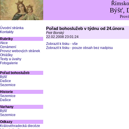
Římskok
Býšť, 
Provi
Úvodní stránka
Pořad bohoslužeb v týdnu od 24.února
Kontakty
Petr Borský
22.02.2008 23:01:24
Rubriky
Akce
Zobrazit k tisku - vše
Oznámení
Zobrazit k tisku - pouze obsah bez nadpisu
Provoz webových stránek
Ohlášky
Texty a úvahy
Fotogalerie
Pořad bohoslužeb
Býšť
Dašice
Sezemice
Historie
Sezemice
Dašice
Varhany
Býšť
Sezemice
Odkazy
Královéhradecká diecéze