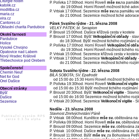
Liturgie hodin
P. Polívka 17:00hod. Horní Roveň
mše sv.
na památk
katolik.cz
do 19:00hod. Horní Roveň možnost tiché adora
modlitba.cz
P. Vrbiak 17:00hod. Sezemice
mše sv.
na památku v
maria.cz
do 21:00hod. Sezemice možnost tiché adorace 
vira.cz
Cantores.cz
Pátek Svatého týdne - 21. března 2008
Oblastní charita Pardubice
VELKÝ PÁTEK; bl. Serapion
P. Brousil 15:00hod. Dašice křížová cesta v kostele
Okolní farnosti
P. Brousil 17:00hod. Býšť
Velkopáteční obřady
- sla
Pardubice
do 18:30hod. Býšť možnost tichého rozjímání u
Holice
P. Polívka 17:00hod. Horní Roveň
Velkopáteční obř
Vysoké Chvojno
do 19:30hod. Horní Roveň možnost tichého rozj
Opatovice nad Labem
P. Vrbiak 15:00hod. Sezemice křížová cesta v kostele
Nový Hradec Králové
P. Vrbiak 17:00hod. Sezemice
Velkopáteční obřady
-
Třebechovice pod Orebem
do 21:00hod. Sezemice možnost tichého rozjímá
Společenství
Sobota Svatého týdne - 22. března 2008
Chemin Neuf
BÍLÁ SOBOTA; SV. Epafrodit
Net for God
od 15:00 do 15:30 Horní Roveň možnost tichého ro
Orel Dašice
P. Polívka 19:30hod. Horní Roveň
Velikonoční vigilie
od 15:00 do 15:30 Býšť možnost tichého rozjímání 
Obecní stránky
P. Brousil 20:30hod. Býšť
Velikonoční vigilie
- Slavno
Býšť
od 15:00 do 16:00 Sezemice možnost tichého rozjí
Dašice
P. Vrbiak 20:30hod. Sezemice
Velikonoční vigilie
- S
Sezemice
Neděle - 23. března 2008
Slavnost Zmrtvýchvstání Páně
Publikační systém RPS
P. Vrbiak 08:00hod. Kunětice
mše sv.
obětována na 
verze 0.3.5a alpha
P. Polívka 09:00hod. Horní Roveň
mše sv.
obětována
P. Brousil 09:00hod. Sezemice
mše sv.
obětována za
P. Vrbiak 10:00hod. Dašice
mše sv.
obětována za: (
P. Brousil 11:00hod. Býšť
mše sv.
za Bohuslava Petří