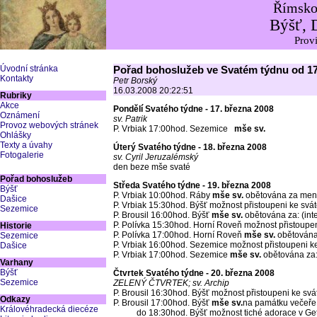
Římskok
Býšť, 
Provi
Úvodní stránka
Pořad bohoslužeb ve Svatém týdnu od 17
Kontakty
Petr Borský
16.03.2008 20:22:51
Rubriky
Akce
Pondělí Svatého týdne - 17. března 2008
Oznámení
sv. Patrik
Provoz webových stránek
P. Vrbiak 17:00hod. Sezemice
mše sv
.
Ohlášky
Texty a úvahy
Úterý Svatého týdne - 18. března 2008
Fotogalerie
sv. Cyril Jeruzalémský
den beze mše svaté
Pořad bohoslužeb
Středa Svatého týdne - 19. března 2008
Býšť
P. Vrbiak 10:00hod. Ráby
mše sv.
obětována za ment
Dašice
P. Vrbiak 15:30hod. Býšť možnost přistoupeni ke svát
Sezemice
P. Brousil 16:00hod. Býšť
mše sv.
obětována za: (in
P. Polívka 15:30hod. Horní Roveň možnost přistoupeni
Historie
P. Polívka 17:00hod. Horní Roveň
mše sv.
obětována
Sezemice
P. Vrbiak 16:00hod. Sezemice možnost přistoupeni ke
Dašice
P. Vrbiak 17:00hod. Sezemice
mše sv.
obětována za:
Varhany
Býšť
Čtvrtek Svatého týdne - 20. března 2008
Sezemice
ZELENÝ ČTVRTEK; sv. Archip
P. Brousil 16:30hod. Býšť možnost přistoupeni ke svát
Odkazy
P. Brousil 17:00hod. Býšť
mše sv.
na památku večeř
Královéhradecká diecéze
do 18:30hod. Býšť možnost tiché adorace v Ge