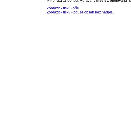
P. Polívka 11:00hod. Moravany
mše sv.
obětována na
Zobrazit k tisku - vše
Zobrazit k tisku - pouze obsah bez nadpisu