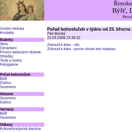
Římskok
Býšť, 
Provi
Úvodní stránka
Pořad bohoslužeb v týdnu od 23. března
Kontakty
Petr Borský
22.03.2008 23:38:32
Rubriky
Akce
Zobrazit k tisku - vše
Oznámení
Zobrazit k tisku - pouze obsah bez nadpisu
Provoz webových stránek
Ohlášky
Texty a úvahy
Fotogalerie
Pořad bohoslužeb
Býšť
Dašice
Sezemice
Historie
Sezemice
Dašice
Varhany
Býšť
Sezemice
Odkazy
Královéhradecká diecéze