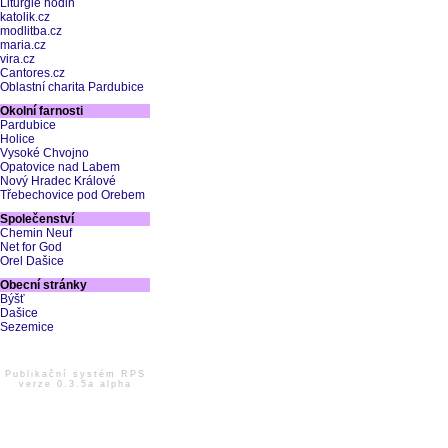
Liturgie hodin
katolik.cz
modlitba.cz
maria.cz
vira.cz
Cantores.cz
Oblastní charita Pardubice
Okolní farnosti
Pardubice
Holice
Vysoké Chvojno
Opatovice nad Labem
Nový Hradec Králové
Třebechovice pod Orebem
Společenství
Chemin Neuf
Net for God
Orel Dašice
Obecní stránky
Býšť
Dašice
Sezemice
Publikační systém RPS
verze 0.3.5a alpha