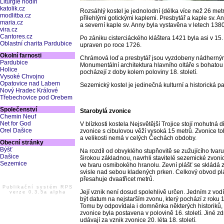
Liturgie hodin
katolik.cz
Rozsáhlý kostel je jednolodní (délka více než 26 met
modlitba.cz
přilehlými gotickými kaplemi. Presbytář a kaple sv. An
maria.cz
a severní kaple sv. Anny byla vystavěna v letech 1380
vira.cz
Cantores.cz
Po zániku cisterciáckého kláštera 1421 byla asi v 15.
Oblastní charita Pardubice
upraven po roce 1726.
Okolní farnosti
Chrámová loď a presbytář jsou vyzdobeny nádherným
Pardubice
Monumentální architektura hlavního oltáře s bohatou 
Holice
pocházejí z doby kolem poloviny 18. století.
Vysoké Chvojno
Opatovice nad Labem
Sezemický kostel je jedinečná kulturní a historická 
Nový Hradec Králové
Třebechovice pod Orebem
Společenství
Starobylá zvonice
Chemin Neuf
Net for God
V blízkosti kostela Nejsvětější Trojice stojí mohutná 
Orel Dašice
zvonice s cibulovou věží vysoká 15 metrů. Zvonice to
a velikosti nemá v celých Čechách obdoby.
Obecní stránky
Býšť
Na rozdíl od obvyklého stupňovitě se zužujícího tvaru
Dašice
širokou základnou, navrhli stavitelé sezemické zvoni
Sezemice
ve tvaru osmibokého hranolu. Zevní plášť se skládá z
svisle nad sebou kladených prken. Celkový obvod pl
přesahuje dvaatřicet metrů.
Publikační systém RPS
Její vznik není dosud spolehlivě určen. Jedním z vod
verze 0.3.5a alpha
být datum na nejstarším zvonu, který pochází z roku 
Tomu by odpovídala i domněnka některých historiků,
zvonice byla postavena v polovině 16. století. Jiné zd
udávají za vznik zvonice 20. léta 18. století.