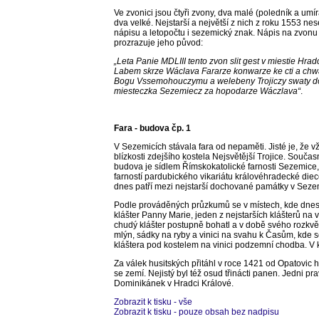
Ve zvonici jsou čtyři zvony, dva malé (poledník a umí
dva velké. Nejstarší a největší z nich z roku 1553 ne
nápisu a letopočtu i sezemický znak. Nápis na zvonu
prozrazuje jeho původ:
„Leta Panie MDLIII tento zvon slit gest v miestie Hrad
Labem skrze Wáclava Fararze konwarze ke cti a ch
Bogu Vssemohouczymu a welebeny Trojiczy swaty d
miesteczka Sezemiecz za hopodarze Wáczlava“
.
Fara - budova čp. 1
V Sezemicích stávala fara od nepaměti. Jisté je, že v
blízkosti zdejšího kostela Nejsvětější Trojice. Součas
budova je sídlem Římskokatolické farnosti Sezemice, 
farností pardubického vikariátu královéhradecké die
dnes patří mezi nejstarší dochované památky v Seze
Podle prováděných průzkumů se v místech, kde dnes st
klášter Panny Marie, jeden z nejstarších klášterů na
chudý klášter postupně bohatl a v době svého rozkvět
mlýn, sádky na ryby a vinici na svahu k Časům, kde s
kláštera pod kostelem na vinici podzemní chodba. V k
Za válek husitských přitáhl v roce 1421 od Opatovic ho
se zemí. Nejistý byl též osud třinácti panen. Jedni pra
Dominikánek v Hradci Králové.
Zobrazit k tisku - vše
Zobrazit k tisku - pouze obsah bez nadpisu