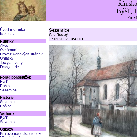
Římskok
Býšť, 
Provi
Úvodní stránka
Sezemice
Kontakty
Petr Borský
17.09.2007 13:41:01
Rubriky
Akce
Oznámení
Provoz webových stránek
Ohlášky
Texty a úvahy
Fotogalerie
Pořad bohoslužeb
Býšť
Dašice
Sezemice
Historie
Sezemice
Dašice
Varhany
Býšť
Sezemice
Odkazy
Královéhradecká diecéze